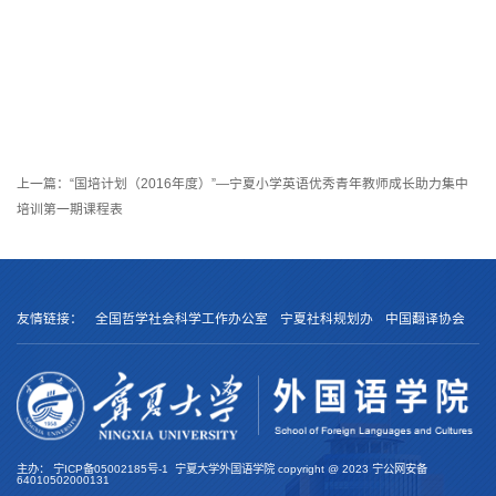
上一篇：
“国培计划（2016年度）”—宁夏小学英语优秀青年教师成长助力集中
培训第一期课程表
友情链接：
全国哲学社会科学工作办公室
宁夏社科规划办
中国翻译协会
主办：
宁ICP备05002185号-1
宁夏大学外国语学院 copyright @
2023
宁公网安备
64010502000131