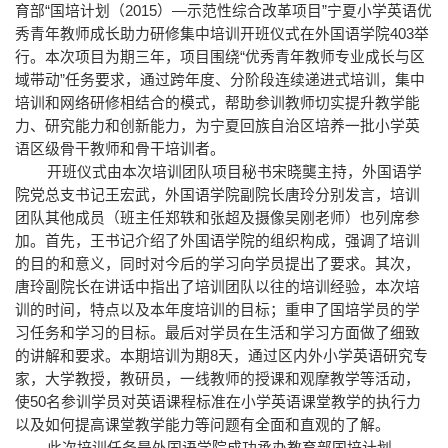
育部“国培计划（2015）—示范性综合改革项目”宁夏小学英语优
秀青年教师成长助力研修集中培训开班仪式在外国语学院403举
行。本次项目为期三年，项目围绕“优秀青年教师专业成长与区
域带动”任务要求，通过跨年度、分阶段连续递进式培训，集中
培训和网络研修相结合的模式，帮助参训教师切实提升教学能
力、研究能力和创新能力，为宁夏回族自治区培养一批小学英
语区级骨干教师和骨干培训者。
开班仪式由本次培训团队项目秘书宋晓龑主持，外国语学
院党总支书记王宏武，外国语学院副院长唐玲分别发言，培训
团队其他成员（班主任郑轶和张超及摄像吴刚老师）也列席参
加。首先，王书记介绍了外国语学院的组织构成，强调了培训
的目的和意义，同时对今后的学习向学员提出了要求。其次，
唐玲副院长在讲话中指出了培训团队以往的培训经验，本次培
训的时间，特点以及本年度培训的目标；重申了国培学员的学
习任务和学习的目标。最后对学员在生活和学习方面做了细致
的讲解和要求。本期培训为期8天，通过区内外小学英语研究专
家，大学教授，教研员，一线教师的授课和观摩教学等活动，
使50名参训学员对英语课程标准在小学英语课堂教学的执行力
以及如何提高课堂教学能力等问题有全面和直观的了解。
此次培训任务是外国语学院成功承办教育部国培计划