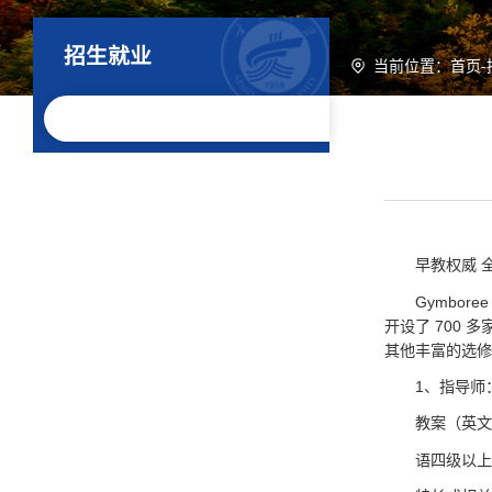
招生就业
当前位置：
首页
-
早教权威 
Gymbo
开设了 700 
其他丰富的选修
1、指导师
教案（英
语四级以