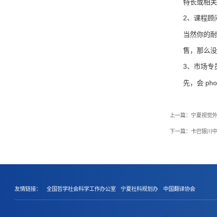
特长或相
2、课程顾
当然你的
售，那么
3、市场专
先，会 ph
上一篇：
宁夏视觉
下一篇：
卡巴银川
友情链接：
全国哲学社会科学工作办公室
宁夏社科规划办
中国翻译协会