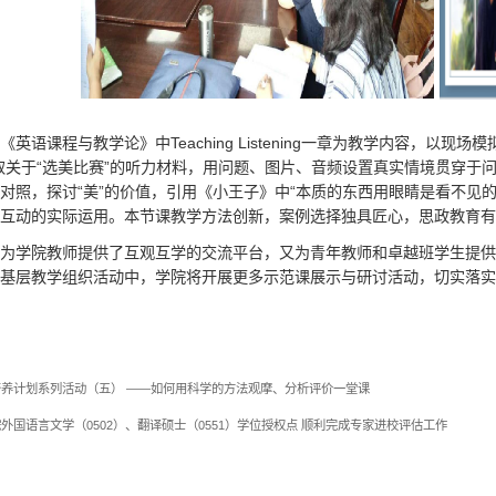
《英语课程与教学论》中Teaching Listening一章为教学内容，
取关于“选美比赛”的听力材料，用问题、图片、音频设置真实情境贯穿于
对照，探讨“美”的价值，引用《小王子》中“本质的东西用眼睛是看不见
互动的实际运用。本节课教学方法创新，案例选择独具匠心，思政教育有
为学院教师提供了互观互学的交流平台，又为青年教师和卓越班学生提供
基层教学组织活动中，学院将开展更多示范课展示与研讨活动，切实落实
养计划系列活动（五） ——如何用科学的方法观摩、分析评价一堂课
外国语言文学（0502）、翻译硕士（0551）学位授权点 顺利完成专家进校评估工作