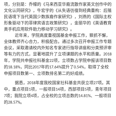
项，分别是：乔幪的《马来西亚华裔流散作家英文创作中的
文化认同研究》，牛宏宇的《从失语彷徨到经典重构：后殖
民语境下当代英国少数族裔作家研究》，刘燕的《国际主权
形象驱动下的菲律宾语言政策研究》，金丽华的《英语教育
类手机应用软件助力移动学习研究》。
近年来，学院高度重视国基金申报工作，狠抓不懈，
全体教师齐心合力，积极配合。通过多次召开申报工作专题
会议，采取邀请校内外知名专家进行指导讲座和分类预评审
等有力的方式，显著地提升了立项课题的水平和质量。
2018
年，学院共申报社科基金
项，立项数占学院申报该项目数
22
的
，同比
年的
提升了
，取得了全校
18.18%
2017
17.64%
0.54%
申报项目数第一、立项数排名第二的好成绩。
据悉，
年度我校国家社科基金共获立项
项。其
2018
27
中，重点项目
项，一般项目
项，西部项目
项，青年项目
1
14
5
项；我院立项
项，占全校的立项总数的
、一般项目
7
4
14.81%
的
。
28.57%