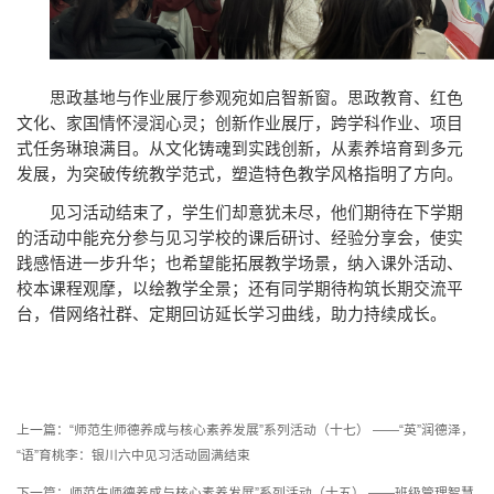
思政基地与作业展厅参观宛如启智新窗。思政教育、红色
文化、家国情怀浸润心灵；创新作业展厅，跨学科作业、项目
式任务琳琅满目。从文化铸魂到实践创新，从素养培育到多元
发展，为突破传统教学范式，塑造特色教学风格指明了方向。
见习活动结束了，学生们却意犹未尽，他们期待在下学期
的活动中能充分参与见习学校的课后研讨、经验分享会，使实
践感悟进一步升华；也希望能拓展教学场景，纳入课外活动、
校本课程观摩，以绘教学全景；还有同学期待构筑长期交流平
台，借网络社群、定期回访延长学习曲线，助力持续成长。
上一篇：
“师范生师德养成与核心素养发展”系列活动（十七） ——“英”润德泽，
“语”育桃李：银川六中见习活动圆满结束
下一篇：
师范生师德养成与核心素养发展”系列活动（十五） ——班级管理智慧