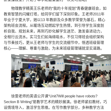
物理教学精英王乐老师的“我的十年规划”青春健康班会，如
教育智慧的闪耀灯塔，给同学们留下深刻印象。王老师2011年
毕业于宁夏大学，她以13 年教龄及众多教学荣誉为基石，精心
架构班会流程。从暖场互动燃起学生热情，到引导学生深度剖
析自我、规划未来，再到巧妙化解学生迷茫、激发奋进动力，
全程行云流水。实习生们如海绵吸水，不仅习得班会组织架构
与节奏技巧，更从王老师与学生的交流细节中，悟透班级管理
核心——理解、尊重与激励，为未来班级管理铺就坚实道路。
徐雯老师的英语公开课“Unit7Will people have robots?
Section B Writing”是教学艺术的精妙展演。徐老师紧扣教材，巧
设情境导入，激活学生思维。在写作教学部分，多种教学方法