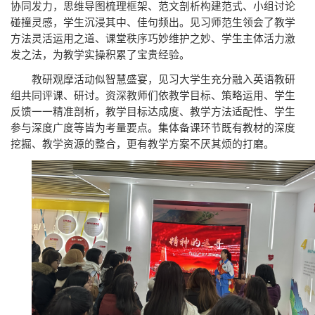
协同发力，思维导图梳理框架、范文剖析构建范式、小组讨论
碰撞灵感，学生沉浸其中、佳句频出。见习师范生领会了教学
方法灵活运用之道、课堂秩序巧妙维护之妙、学生主体活力激
发之法，为教学实操积累了宝贵经验。
教研观摩活动似智慧盛宴，见习大学生充分融入英语教研
组共同评课、研讨。资深教师们依教学目标、策略运用、学生
反馈一一精准剖析，教学目标达成度、教学方法适配性、学生
参与深度广度等皆为考量要点。集体备课环节既有教材的深度
挖掘、教学资源的整合，更有教学方案不厌其烦的打磨。