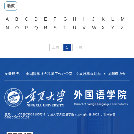
助教
A
B
C
D
E
F
G
H
I
J
K
L
M
N
O
P
Q
R
S
T
U
V
W
X
Y
Z
上页
1
下页
友情链接：
全国哲学社会科学工作办公室
宁夏社科规划办
中国翻译协会
主办：
宁ICP备05002185号-1
宁夏大学外国语学院 copyright @
2023
宁公网安备
64010502000131