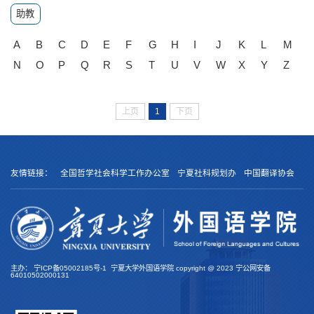
助教
A
B
C
D
E
F
G
H
I
J
K
L
M
N
O
P
Q
R
S
T
U
V
W
X
Y
Z
上页
1
下页
友情链接：
全国哲学社会科学工作办公室
宁夏社科规划办
中国翻译协会
主办：
宁ICP备05002185号-1
宁夏大学外国语学院 copyright @
2023
宁公网安备
64010502000131