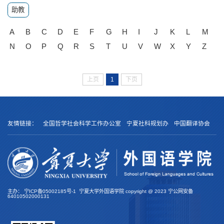
助教
A
B
C
D
E
F
G
H
I
J
K
L
M
N
O
P
Q
R
S
T
U
V
W
X
Y
Z
上页
1
下页
友情链接：
全国哲学社会科学工作办公室
宁夏社科规划办
中国翻译协会
主办：
宁ICP备05002185号-1
宁夏大学外国语学院 copyright @
2023
宁公网安备
64010502000131